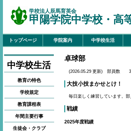
学校法人辰馬育英会
甲陽学院中学校・高
トップページ
学院案内
中学校生活
卓球部
中学校生活
(2026.05.29 更新) 部員
教育の特色
大技小技まかせとけ！
学校規定
毎日楽しく練習しています。部
教育課程表
戦績
年間主要行事
2025年度戦績
生徒会・クラブ